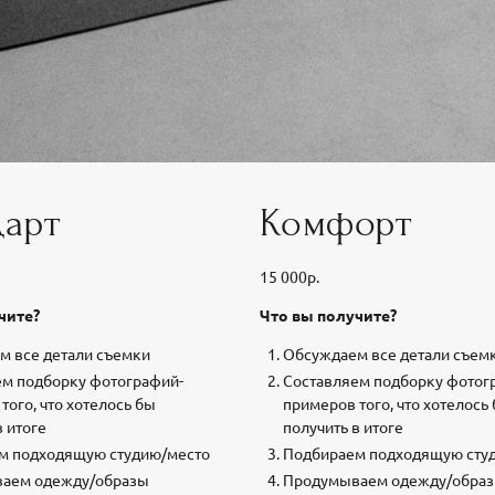
дарт
Комфорт
15 000р.
чите?
Что вы получите?
м все детали съемки
Обсуждаем все детали съем
ем подборку фотографий-
Составляем подборку фотог
того, что хотелось бы
примеров того, что хотелось
в итоге
получить в итоге
м подходящую студию/место
Подбираем подходящую сту
аем одежду/образы
Продумываем одежду/обра