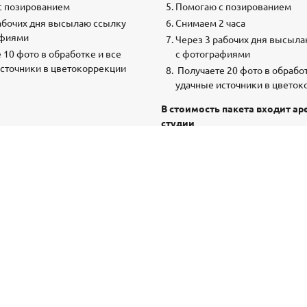
с позированием
Помогаю с позированием
абочих дня высылаю ссылку
Снимаем 2 часа
афиями
Через 3 рабочих дня высыл
 10 фото в обработке и все
с фотографиями
источники в цветокоррекции
Получаете 20 фото в обработ
удачные источники в цвето
В стоимость пакета входит ар
студии
ЗАКАЗАТЬ
ЗАКАЗАТЬ
Пода
от 10 0