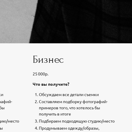
Бизнес
25 000р.
Что вы получите?
ки
Обсуждаем все детали съемки
рафий-
Составляем подборку фотографий-
 бы
примеров того, что хотелось бы
получить в итоге
дию/место
Подбираем подходящую студию/место
зы
Продумываем одежду/образы,