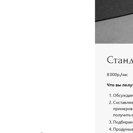
Стан
8 000р./час
Что вы полу
Обсуждае
Составля
примеров 
получить 
Подбирае
Продумыв