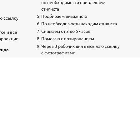
по необходимости привлекаем
стилиста
Подбираем визажиста
аю ссылку
По необходимости находим стилиста
Снимаем от 2 до 5 часов
ке и все
коррекции
Помогаю с позированием
Через 3 рабочих дня высылаю ссылку
енда
с фотографиями
Получаете 30 фото в обработке и все
удачные источники в цветокоррекции
ЗАКАЗАТЬ
рочный сертификат на фотосессию
00р.